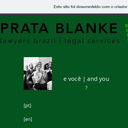
Este site foi desenvolvido com o criador
PRATA BLANKE
lawyers brazil | legal services
e você | and you
?
[pt]
[en]